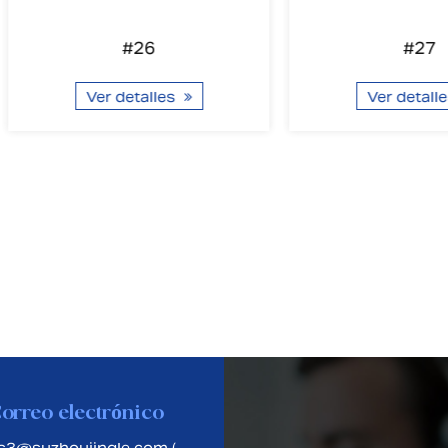
#26
#27
r detalles
Ver detalles
orreo electrónico