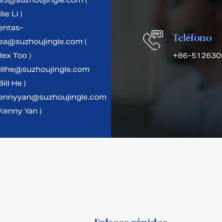
s3@suzhoujingle.com (
lie Li )
entas-
Teléfono
ea@suzhoujingle.com (
lex Too )
+86-512630
illhe@suzhoujingle.com
Bill He )
ennyyan@suzhoujingle.com
 Kenny Yan )