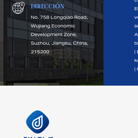
c
DIRECCIÓN
El
No. 758 Longqiao Road,
v
Wujiang Economic
s
Development Zone,
A
Suzhou, Jiangsu, China,
b
215200
( 
k
(