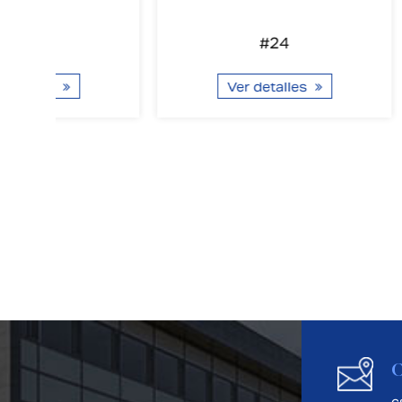
#24
Ver detalles
Ve
C