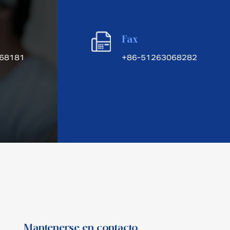
Fax
68181
+86-51263068282
Mantenerse en contacto