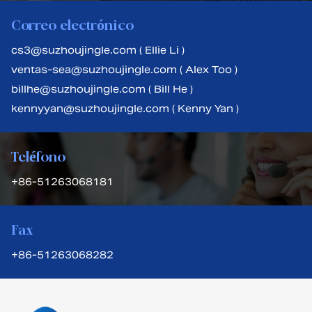
Correo electrónico
cs3@suzhoujingle.com ( Ellie Li )
ventas-sea@suzhoujingle.com ( Alex Too )
billhe@suzhoujingle.com ( Bill He )
kennyyan@suzhoujingle.com ( Kenny Yan )
Teléfono
+86-51263068181
Fax
+86-51263068282